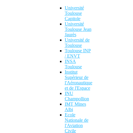
Université
Toulouse
Capitole
Université
Toulouse Jean
Jaurès
Université de
Toulouse
Toulouse INP
/ ENVT
INSA
Toulouse
Institut
Supérieur de
l'Aéronautique
et de l'Espace
INU
Champollion
IMT Mines
Albi
Ecole
Nationale de
l'Aviation
Civile